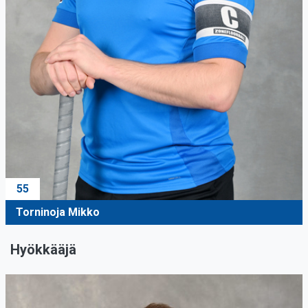
55
Torninoja Mikko
Hyökkääjä