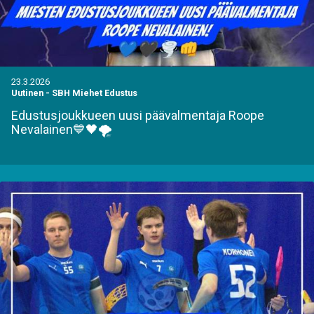
23.3.2026
Uutinen
-
SBH Miehet Edustus
Edustusjoukkueen uusi päävalmentaja Roope
Nevalainen💙🖤🌪