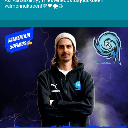
Aki Alatalo liittyy miestenedustusjoukkueen
valmennukseen!💙🖤🌪🤝