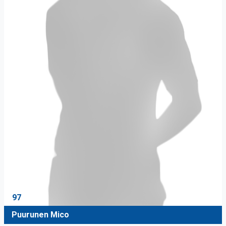
97
Puurunen Mico