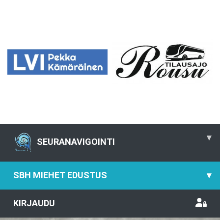
▾
SEURANAVIGOINTI
SBH MIEHET EDUSTUS
▾
KIRJAUDU