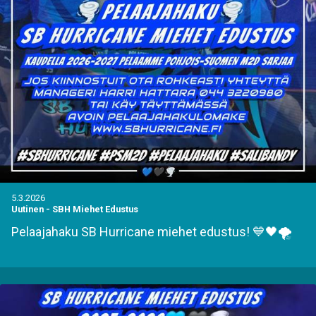
5.3.2026
Uutinen
-
SBH Miehet Edustus
Pelaajahaku SB Hurricane miehet edustus! 💙🖤🌪