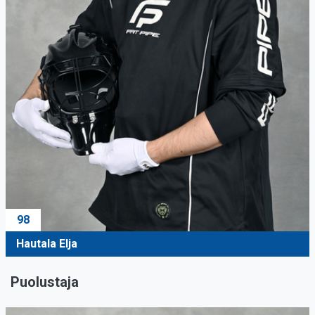
98
Hautala Elja
Puolustaja