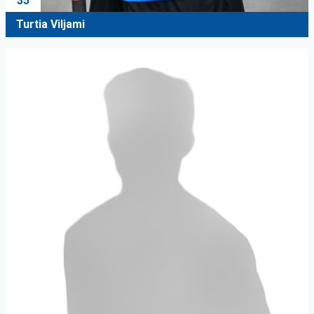
35
Turtia Viljami