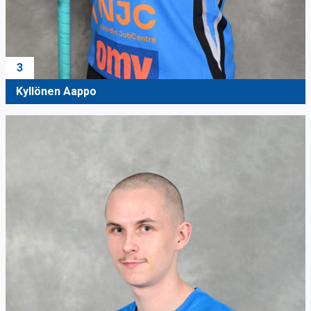
3
Kyllönen Aappo