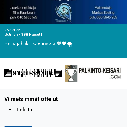
25.8.2025
Uutinen
-
SBH Naiset II
Pelaajahaku käynnissä!💙🖤🌪
Viimeisimmät ottelut
Ei otteluita