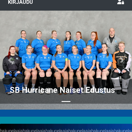
KIRJAUDU
Previous
Nex
SB Hurricane Naiset Edustus