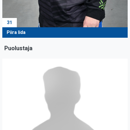
31
Piira Iida
Puolustaja