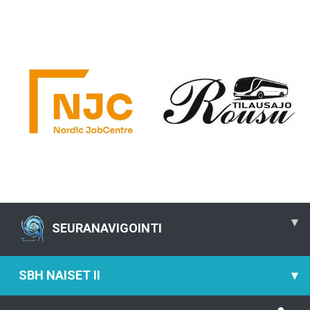
▾
SEURANAVIGOINTI
SBH NAISET II
▾