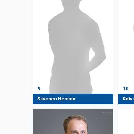
9
10
Silvonen Hemmu
Koiv