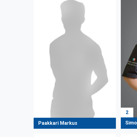
2
Simo
Paakkari Markus