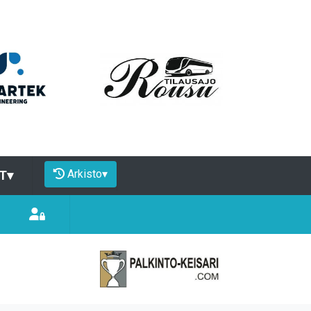
Arkisto
▾
T
▾