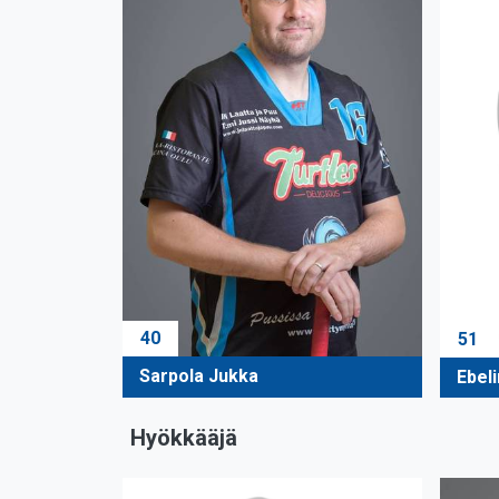
40
51
Sarpola Jukka
Ebel
Hyökkääjä