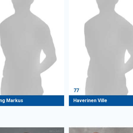
77
ing Markus
Haverinen Ville