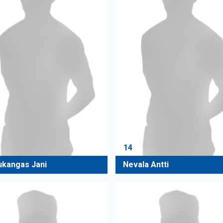
14
ukangas Jani
Nevala Antti