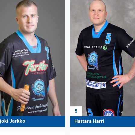
5
joki Jarkko
Hattara Harri