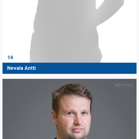
14
Nevala Antti