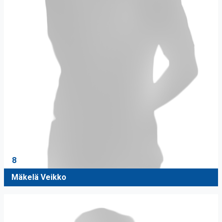
8
Mäkelä Veikko