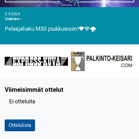
3.4.2024
Uutinen
-
Pelaajahaku M30 joukkueisiin!🖤💙🌪
Viimeisimmät ottelut
Ei otteluita
Ottelulista