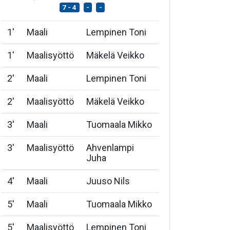
7 - 4
-
-
1
'
Maali
Lempinen Toni
1
'
Maalisyöttö
Mäkelä Veikko
2
'
Maali
Lempinen Toni
2
'
Maalisyöttö
Mäkelä Veikko
3
'
Maali
Tuomaala Mikko
3
'
Maalisyöttö
Ahvenlampi
Juha
4
'
Maali
Juuso Nils
5
'
Maali
Tuomaala Mikko
5
'
Maalisyöttö
Lempinen Toni