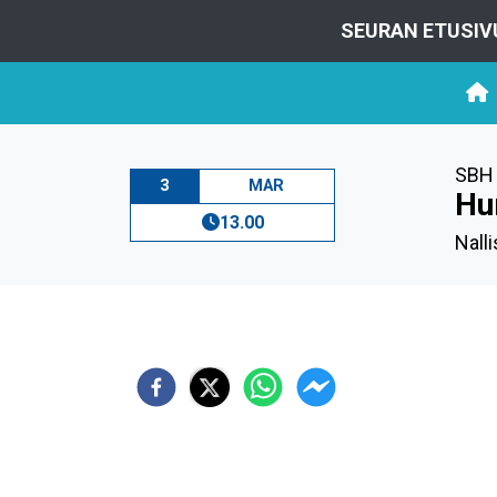
SEURAN ETUSIV
SBH 
3
MAR
Hu
13.00
Nalli