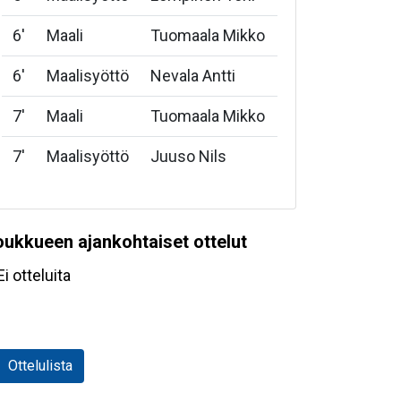
6
'
Maali
Tuomaala Mikko
6
'
Maalisyöttö
Nevala Antti
7
'
Maali
Tuomaala Mikko
7
'
Maalisyöttö
Juuso Nils
oukkueen ajankohtaiset ottelut
Ei otteluita
Ottelulista