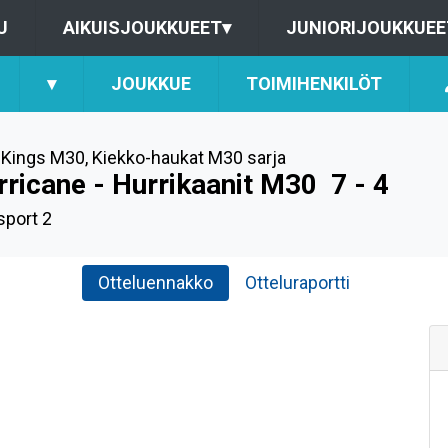
U
AIKUISJOUKKUEET
▾
JUNIORIJOUKKUEE
▾
JOUKKUE
TOIMIHENKILÖT
Kings M30
,
Kiekko-haukat M30 sarja
rricane - Hurrikaanit M30
7 - 4
sport 2
Otteluennakko
Otteluraportti