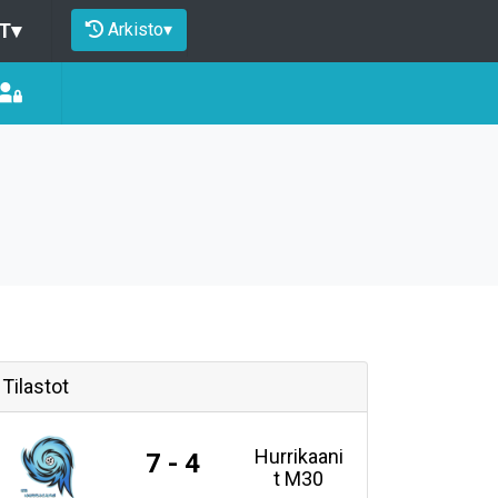
Arkisto
▾
T
▾
Tilastot
Hurrikaani
7 - 4
t M30