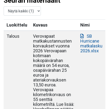
Seuran materiaalit
Luokittelu
Kuvaus
Nimi
Talous
Verovapaat
SB
matkakustannusten
Hurricane
korvaukset vuonna
matkalasku
2026 Verovapaan
2026.xlsx
kotimaan
kokopäivärahan
määrä on 54 euroa,
osapäivärahan 25
euroa ja
ateriakorvauksen
13,50 euroa.
Verovapaa
kilometrikorvaus on
55 senttiä
kilometriltä. Lue lisää: