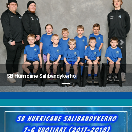
Previous
Nex
SB Hurricane Salibandykerho