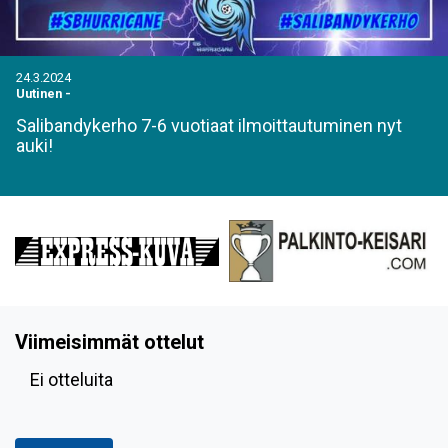
24.3.2024
Uutinen
-
Salibandykerho 7-6 vuotiaat ilmoittautuminen nyt
auki!
Viimeisimmät ottelut
Ei otteluita