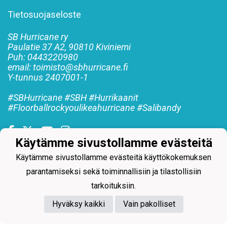
Tietosuojaseloste
SB Hurricane ry
Paulatie 37 A2, 90810 Kiviniemi
Puh: 0443220980
email: toimisto@sbhurricane.fi
Y-tunnus
2407001-1
#SBHurricane #SBH #Hurrikaanit
#Floorballrockyoulikeahurricane #Salibandy
Käytämme sivustollamme evästeitä
Käytämme sivustollamme evästeitä käyttökokemuksen
Powered by
parantamiseksi sekä toiminnallisiin ja tilastollisiin
tarkoituksiin.
Hyväksy kaikki
Vain pakolliset