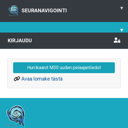
▾
SEURANAVIGOINTI
▾
KIRJAUDU
Hurrikaanit M30 uuden pelaajantiedot
Avaa lomake tästä