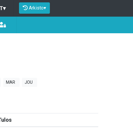
Arkisto
▾
T
▾
MAR
JOU
Tulos