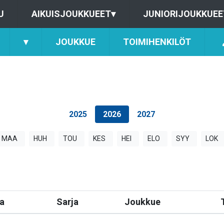
U
AIKUISJOUKKUEET
▾
JUNIORIJOUKKUEE
▾
JOUKKUE
TOIMIHENKILÖT
2025
2026
2027
MAA
HUH
TOU
KES
HEI
ELO
SYY
LOK
a
Sarja
Joukkue