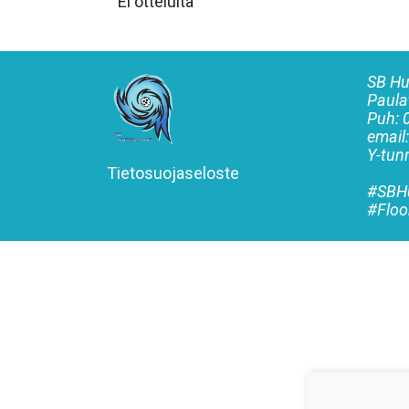
Ei otteluita
SB Hu
Paula
Puh:
email
Y-tu
Tietosuojaseloste
#SBHu
#Floo