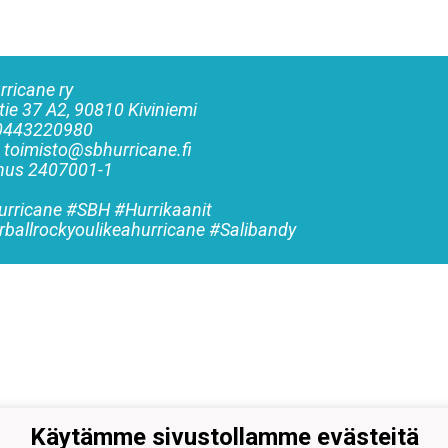
rricane ry
tie 37 A2, 90810 Kiviniemi
 0443220980
: toimisto@sbhurricane.fi
nnus
2407001-1
rricane #SBH #Hurrikaanit
rballrockyoulikeahurricane #Salibandy
Käytämme sivustollamme evästeitä