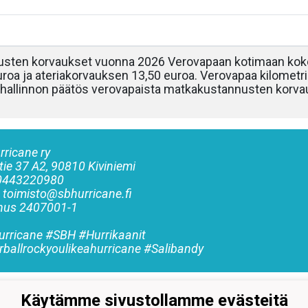
sten korvaukset vuonna 2026 Verovapaan kotimaan kok
roa ja ateriakorvauksen 13,50 euroa. Verovapaa kilometr
Verohallinnon päätös verovapaista matkakustannusten korv
rricane ry
tie 37 A2, 90810 Kiviniemi
 0443220980
: toimisto@sbhurricane.fi
nnus
2407001-1
rricane #SBH #Hurrikaanit
rballrockyoulikeahurricane #Salibandy
Käytämme sivustollamme evästeitä