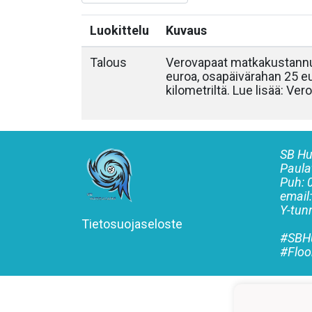
Luokittelu
Kuvaus
Talous
Verovapaat matkakustannu
euroa, osapäivärahan 25 eu
kilometriltä. Lue lisää: 
SB Hu
Paula
Puh:
email
Y-tu
Tietosuojaseloste
#SBHu
#Floo