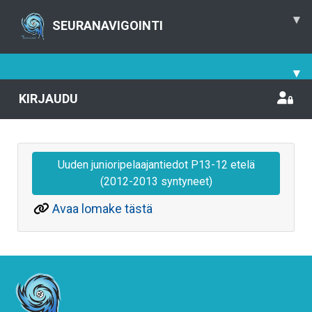
▾
SEURANAVIGOINTI
▾
KIRJAUDU
Uuden junioripelaajantiedot P13-12 etelä
(2012-2013 syntyneet)
Avaa lomake tästä