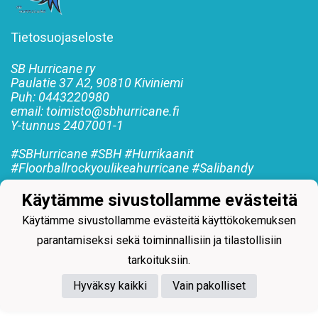
Tietosuojaseloste
SB Hurricane ry
Paulatie 37 A2, 90810 Kiviniemi
Puh: 0443220980
email: toimisto@sbhurricane.fi
Y-tunnus
2407001-1
#SBHurricane #SBH #Hurrikaanit
#Floorballrockyoulikeahurricane #Salibandy
Käytämme sivustollamme evästeitä
Käytämme sivustollamme evästeitä käyttökokemuksen
parantamiseksi sekä toiminnallisiin ja tilastollisiin
Powered by
tarkoituksiin.
Hyväksy kaikki
Vain pakolliset