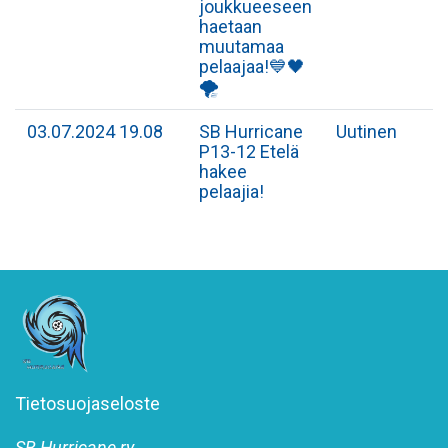
joukkueeseen
haetaan
muutamaa
pelaajaa!💙🖤
🌪
03.07.2024 19.08
SB Hurricane
Uutinen
P13-12 Etelä
hakee
pelaajia!
Tietosuojaseloste
SB Hurricane ry