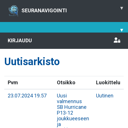
▾
SEURANAVIGOINTI
▾
KIRJAUDU
Uutisarkisto
Pvm
Otsikko
Luokittelu
23.07.2024 19.57
Uusi
Uutinen
valmennus
SB Hurricane
P13-12
joukkueeseen
ja