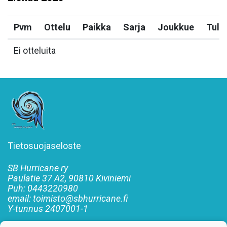
Pvm
Ottelu
Paikka
Sarja
Joukkue
Tulo
Ei otteluita
Tietosuojaseloste
SB Hurricane ry
Paulatie 37 A2, 90810 Kiviniemi
Puh: 0443220980
email: toimisto@sbhurricane.fi
Y-tunnus
2407001-1