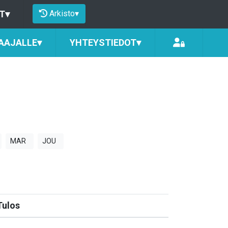
Arkisto
▾
T
▾
AAJALLE
▾
YHTEYSTIEDOT
▾
MAR
JOU
Tulos