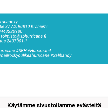
rricane ry
tie 37 A2, 90810 Kiviniemi
 0443220980
: toimisto@sbhurricane.fi
nnus
2407001-1
rricane #SBH #Hurrikaanit
rballrockyoulikeahurricane #Salibandy
Käytämme sivustollamme evästeitä