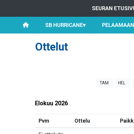
SEURAN ETUSIV
SB HURRICANE
▾
PELAAMAAN 
Ottelut
TAM
HEL
Elokuu
2026
Pvm
Ottelu
Paikk