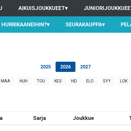
U
AIKUISJOUKKUEET
▾
JUNIORIJOUKKUEE
HURRIKAANEIHIN?
▾
SEURAKAUPPA
▾
PEL
2025
2026
2027
MAA
HUH
TOU
KES
HEI
ELO
SYY
LOK
a
Sarja
Joukkue