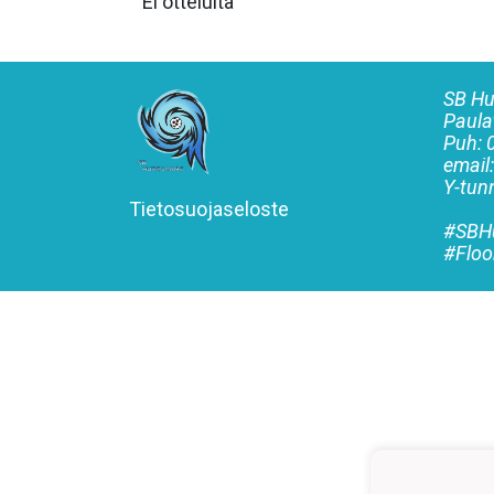
Ei otteluita
SB Hu
Paula
Puh:
email
Y-tu
Tietosuojaseloste
#SBHu
#Floo