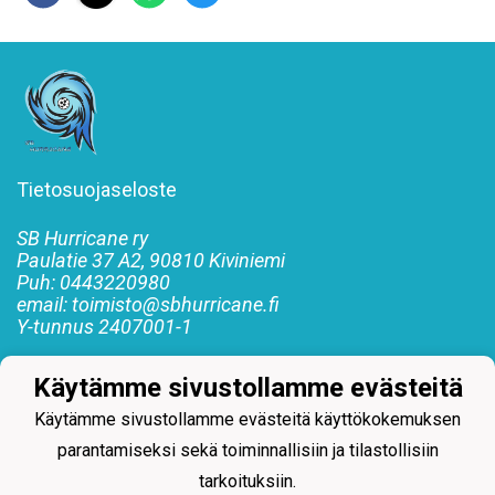
Tietosuojaseloste
SB Hurricane ry
Paulatie 37 A2, 90810 Kiviniemi
Puh: 0443220980
email: toimisto@sbhurricane.fi
Y-tunnus
2407001-1
#SBHurricane #SBH #Hurrikaanit
Käytämme sivustollamme evästeitä
#Floorballrockyoulikeahurricane #Salibandy
Käytämme sivustollamme evästeitä käyttökokemuksen
parantamiseksi sekä toiminnallisiin ja tilastollisiin
tarkoituksiin.